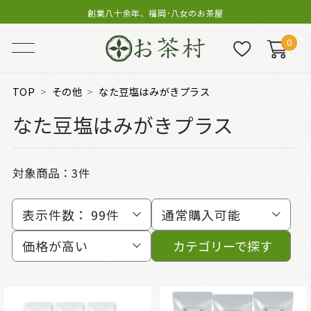
創業八十余年、福岡･八女のお茶屋
0
TOP
その他
なた豆塩はみがきプラス
なた豆塩はみがきプラス
対象商品：
3件
表示件数：
99件
通常購入可能
価格が高い
カテゴリーで探す