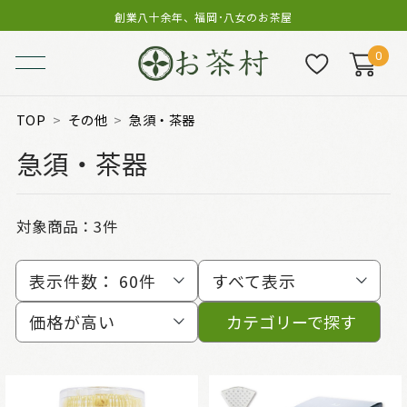
創業八十余年、福岡･八女のお茶屋
0
TOP
その他
急須・茶器
急須・茶器
対象商品：
3件
表示件数：
60件
すべて表示
価格が高い
カテゴリーで探す