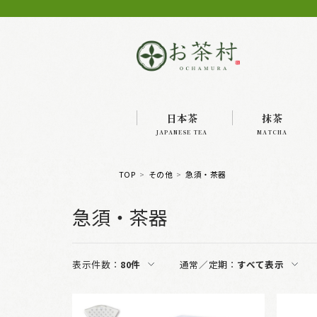
日本茶
抹茶
JAPANESE TEA
MATCHA
TOP
その他
急須・茶器
急須・茶器
表示件数：
80件
通常／定期：
すべて表示