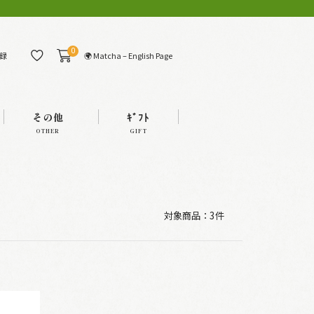
0
🌍 Matcha – English Page
録
その他
ｷﾞﾌﾄ
OTHER
GIFT
対象商品：
3件