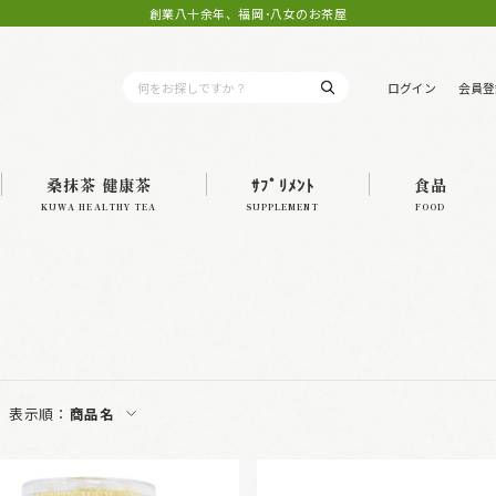
創業八十余年、福岡･八女のお茶屋
ログイン
会員登
桑抹茶 健康茶
ｻﾌﾟﾘﾒﾝﾄ
食品
KUWA HEALTHY TEA
SUPPLEMENT
FOOD
表示順：
商品名