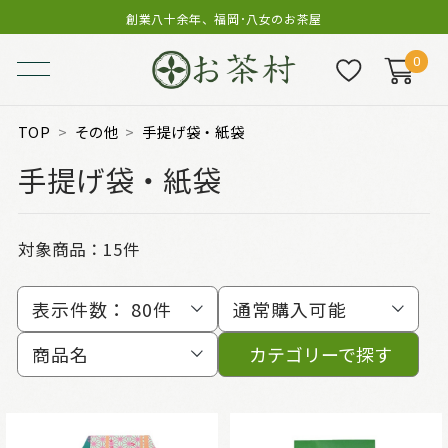
創業八十余年、福岡･八女のお茶屋
0
TOP
その他
手提げ袋・紙袋
手提げ袋・紙袋
対象商品：
15件
表示件数：
80件
通常購入可能
商品名
カテゴリーで探す