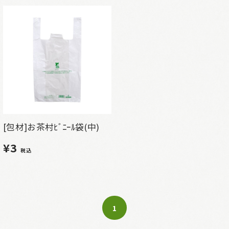
[包材]お茶村ﾋﾞﾆｰﾙ袋(中)
¥3
税込
1