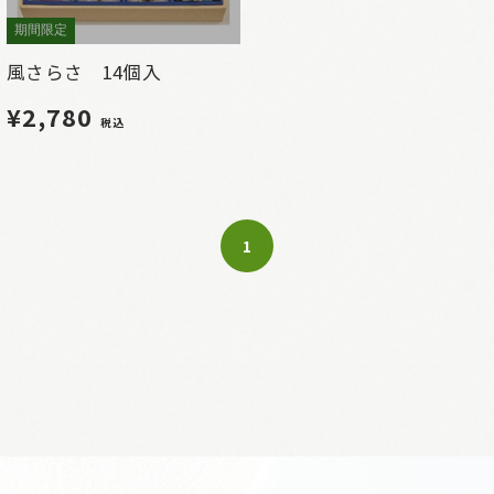
期間限定
風さらさ 14個入
¥2,780
税込
1