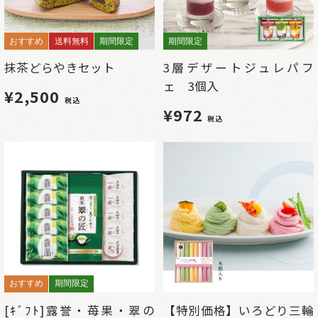
おすすめ
送料無料
期間限定
期間限定
抹茶どらやきセット
3層デザートジュレパフ
ェ 3個入
¥2,500
税込
¥972
税込
おすすめ
期間限定
[ｷﾞﾌﾄ]露誉・苺果・翠の
【特別価格】いろどり三輪