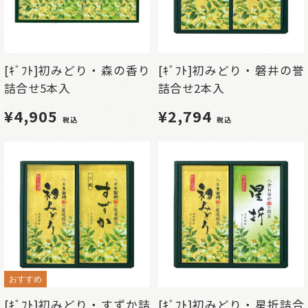
[ｷﾞﾌﾄ]初みどり・森の香り
[ｷﾞﾌﾄ]初みどり・磐井の誉
詰合せ5本入
詰合せ2本入
¥4,905
¥2,794
税込
税込
おすすめ
[ｷﾞﾌﾄ]初みどり・すずか詰
[ｷﾞﾌﾄ]初みどり・星折詰合