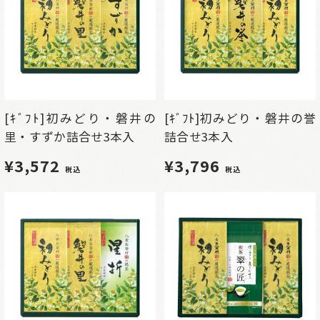
[ｷﾞﾌﾄ]初みどり・磐井の
[ｷﾞﾌﾄ]初みどり・磐井の誉
里・すずか詰合せ3本入
詰合せ3本入
¥3,572
¥3,796
税込
税込