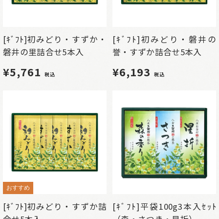
[ｷﾞﾌﾄ]初みどり・すずか・
[ｷﾞﾌﾄ]初みどり・磐井の
磐井の里詰合せ5本入
誉・すずか詰合せ5本入
¥5,761
¥6,193
税込
税込
おすすめ
[ｷﾞﾌﾄ]初みどり・すずか詰
[ｷﾞﾌﾄ]平袋100g3本入ｾｯﾄ
合せ5本入
（森・さつき・星折）