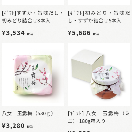
[ｷﾞﾌﾄ]すずか・旨味だし・
[ｷﾞﾌﾄ]初みどり・旨味だ
初みどり詰合せ3本入
し・すずか詰合せ5本入
¥3,534
¥5,686
税込
税込
八女 玉露梅（530ｇ）
[ｷﾞﾌﾄ] 八女 玉露梅（ミ
ニ） 180g箱入り
¥3,280
税込