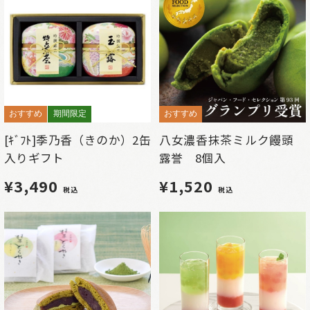
おすすめ
期間限定
おすすめ
[ｷﾞﾌﾄ]季乃香（きのか）2缶
八女濃香抹茶ミルク饅頭
入りギフト
露誉 8個入
¥3,490
¥1,520
税込
税込