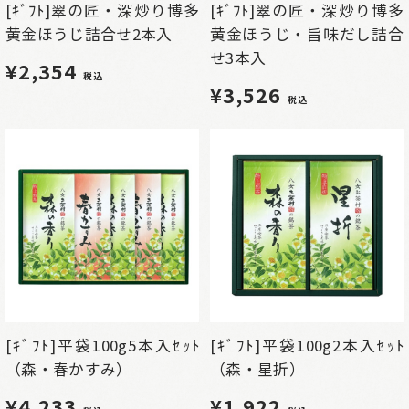
[ｷﾞﾌﾄ]翠の匠・深炒り博多
[ｷﾞﾌﾄ]翠の匠・深炒り博多
黄金ほうじ詰合せ2本入
黄金ほうじ・旨味だし詰合
せ3本入
¥2,354
税込
¥3,526
税込
[ｷﾞﾌﾄ]平袋100g5本入ｾｯﾄ
[ｷﾞﾌﾄ]平袋100g2本入ｾｯﾄ
（森・春かすみ）
（森・星折）
¥4,233
¥1,922