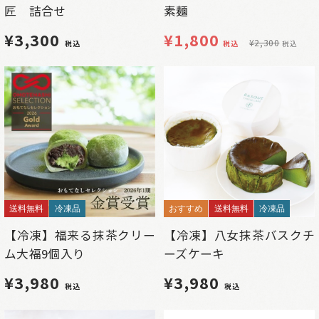
匠 詰合せ
素麺
¥3,300
¥
1,800
¥
2,300
税込
税込
税込
送料無料
冷凍品
おすすめ
送料無料
冷凍品
【冷凍】福来る抹茶クリー
【冷凍】八女抹茶バスクチ
ム大福9個入り
ーズケーキ
¥3,980
¥3,980
税込
税込