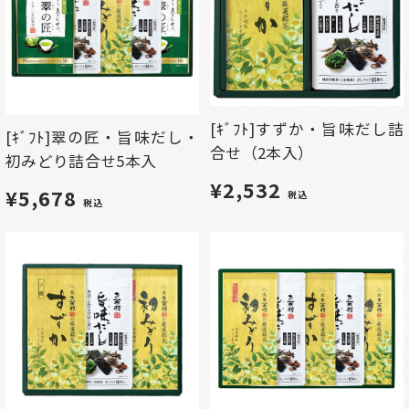
[ｷﾞﾌﾄ]すずか・旨味だし詰
[ｷﾞﾌﾄ]翠の匠・旨味だし・
合せ（2本入）
初みどり詰合せ5本入
¥2,532
¥5,678
税込
税込