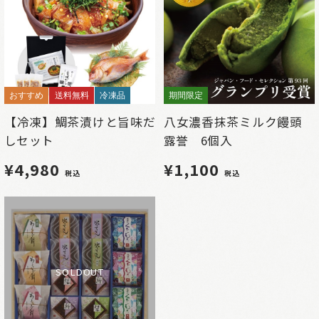
おすすめ
送料無料
冷凍品
期間限定
【冷凍】鯛茶漬けと旨味だ
八女濃香抹茶ミルク饅頭
しセット
露誉 6個入
¥4,980
¥1,100
税込
税込
SOLDOUT