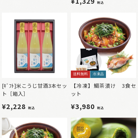
¥1,329
税込
送料無料
冷凍品
[ｷﾞﾌﾄ]米こうじ甘酒3本セッ
【冷凍】鯛茶漬け 3食セ
ト［箱入］
ット
¥2,228
¥3,980
税込
税込