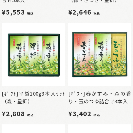
¥5,553
¥2,646
税込
税込
[ｷﾞﾌﾄ]平袋100g3本入ｾｯﾄ
[ｷﾞﾌﾄ]春かすみ・森の香
（森・星折）
り・玉のつゆ詰合せ3本入
¥2,808
¥3,402
税込
税込