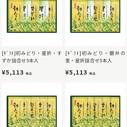
[ｷﾞﾌﾄ]初みどり・星折・す
[ｷﾞﾌﾄ]初みどり・磐井の
ずか詰合せ5本入
里・星折詰合せ5本入
¥5,113
¥5,113
税込
税込