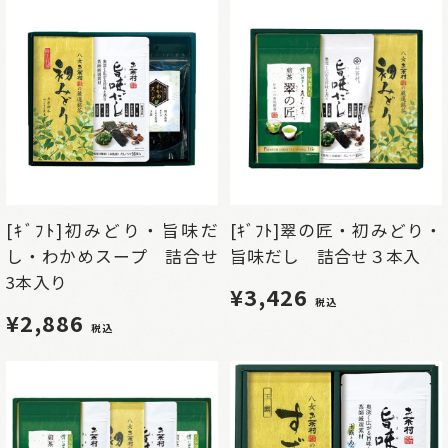
[ｷﾞﾌﾄ]初みどり・旨味だ
[ｷﾞﾌﾄ]翠の匠・初みどり・
し・わかめスープ 詰合せ
旨味だし 詰合せ３本入
3本入り
¥3,426
税込
¥2,886
税込