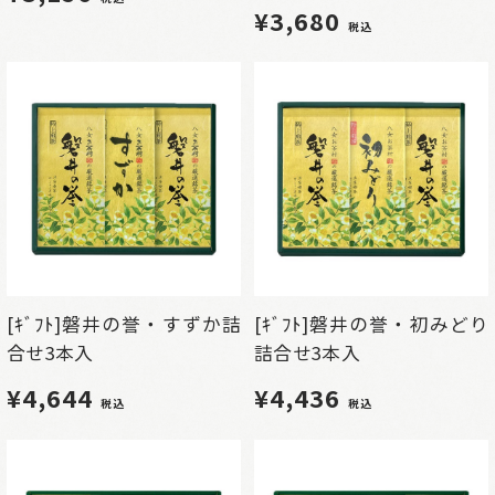
¥3,680
税込
[ｷﾞﾌﾄ]磐井の誉・すずか詰
[ｷﾞﾌﾄ]磐井の誉・初みどり
合せ3本入
詰合せ3本入
¥4,644
¥4,436
税込
税込