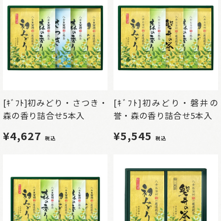
[ｷﾞﾌﾄ]初みどり・さつき・
[ｷﾞﾌﾄ]初みどり・磐井の
森の香り詰合せ5本入
誉・森の香り詰合せ5本入
¥4,627
¥5,545
税込
税込