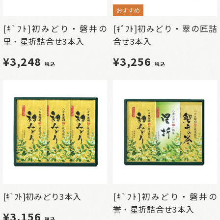
おすすめ
[ｷﾞﾌﾄ]初みどり・磐井の
[ｷﾞﾌﾄ]初みどり・翠の匠詰
里・星折詰合せ3本入
合せ3本入
¥3,248
¥3,256
税込
税込
[ｷﾞﾌﾄ]初みどり3本入
[ｷﾞﾌﾄ]初みどり・磐井の
誉・星折詰合せ3本入
¥3,156
税込