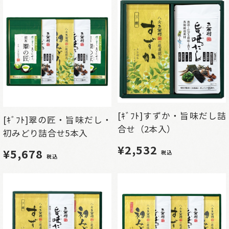
[ｷﾞﾌﾄ]すずか・旨味だし詰
[ｷﾞﾌﾄ]翠の匠・旨味だし・
合せ（2本入）
初みどり詰合せ5本入
¥2,532
¥5,678
税込
税込