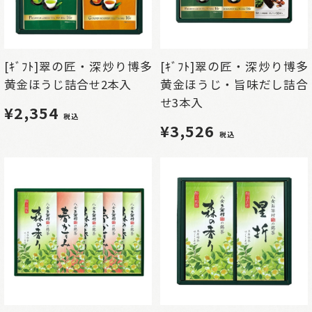
[ｷﾞﾌﾄ]翠の匠・深炒り博多
[ｷﾞﾌﾄ]翠の匠・深炒り博多
黄金ほうじ詰合せ2本入
黄金ほうじ・旨味だし詰合
せ3本入
¥2,354
税込
¥3,526
税込