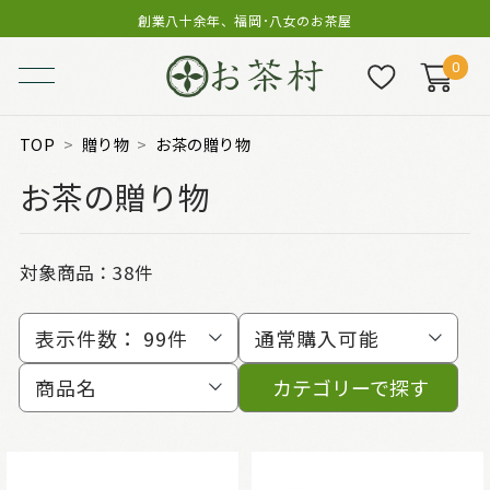
創業八十余年、福岡･八女のお茶屋
0
TOP
贈り物
お茶の贈り物
お茶の贈り物
対象商品：
38件
表示件数：
99件
通常購入可能
商品名
カテゴリーで探す