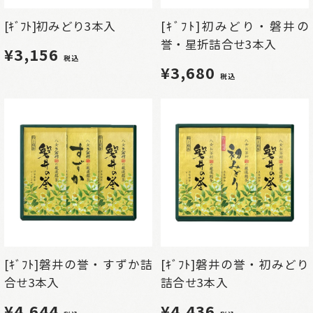
[ｷﾞﾌﾄ]初みどり3本入
[ｷﾞﾌﾄ]初みどり・磐井の
誉・星折詰合せ3本入
¥3,156
税込
¥3,680
税込
[ｷﾞﾌﾄ]磐井の誉・すずか詰
[ｷﾞﾌﾄ]磐井の誉・初みどり
合せ3本入
詰合せ3本入
¥4,644
¥4,436