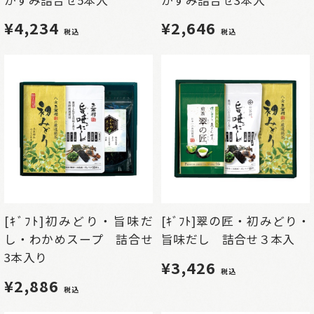
¥4,234
¥2,646
税込
税込
[ｷﾞﾌﾄ]初みどり・旨味だ
[ｷﾞﾌﾄ]翠の匠・初みどり・
し・わかめスープ 詰合せ
旨味だし 詰合せ３本入
3本入り
¥3,426
税込
¥2,886
税込