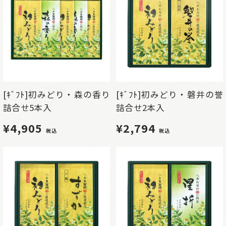
[ｷﾞﾌﾄ]初みどり・森の香り
[ｷﾞﾌﾄ]初みどり・磐井の誉
詰合せ5本入
詰合せ2本入
¥4,905
¥2,794
税込
税込