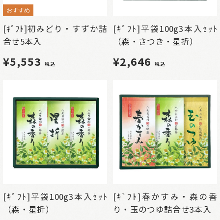
おすすめ
[ｷﾞﾌﾄ]初みどり・すずか詰
[ｷﾞﾌﾄ]平袋100g3本入ｾｯﾄ
合せ5本入
（森・さつき・星折）
¥5,553
¥2,646
税込
税込
[ｷﾞﾌﾄ]平袋100g3本入ｾｯﾄ
[ｷﾞﾌﾄ]春かすみ・森の香
（森・星折）
り・玉のつゆ詰合せ3本入