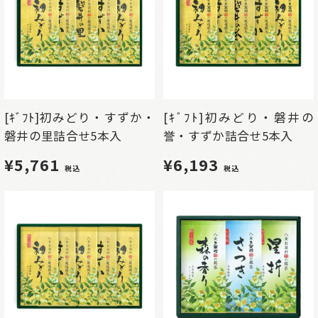
[ｷﾞﾌﾄ]初みどり・すずか・
[ｷﾞﾌﾄ]初みどり・磐井の
磐井の里詰合せ5本入
誉・すずか詰合せ5本入
¥5,761
¥6,193
税込
税込