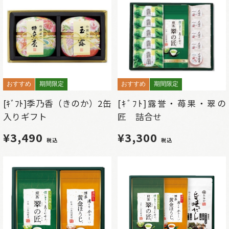
おすすめ
期間限定
おすすめ
期間限定
[ｷﾞﾌﾄ]季乃香（きのか）2缶
[ｷﾞﾌﾄ]露誉・苺果・翠の
入りギフト
匠 詰合せ
¥3,490
¥3,300
税込
税込