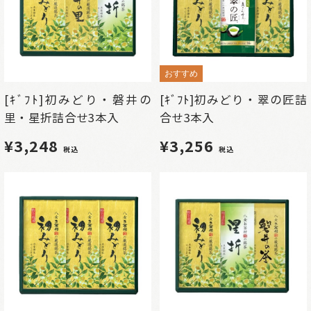
おすすめ
[ｷﾞﾌﾄ]初みどり・磐井の
[ｷﾞﾌﾄ]初みどり・翠の匠詰
里・星折詰合せ3本入
合せ3本入
¥3,248
¥3,256
税込
税込