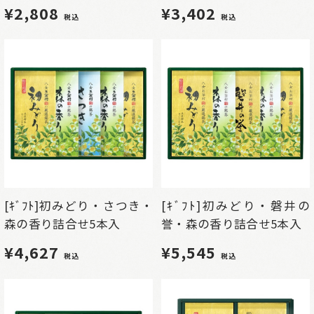
¥2,808
¥3,402
税込
税込
[ｷﾞﾌﾄ]初みどり・さつき・
[ｷﾞﾌﾄ]初みどり・磐井の
森の香り詰合せ5本入
誉・森の香り詰合せ5本入
¥4,627
¥5,545
税込
税込