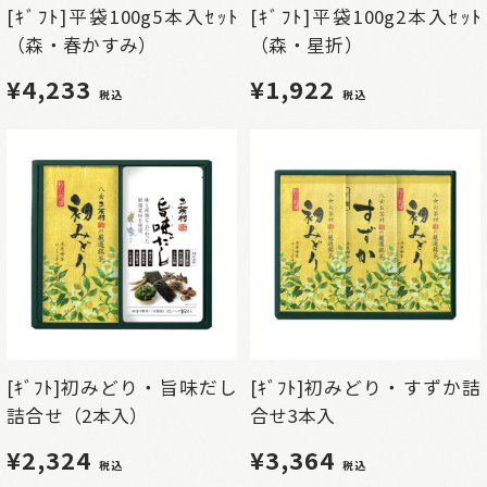
[ｷﾞﾌﾄ]平袋100g5本入ｾｯﾄ
[ｷﾞﾌﾄ]平袋100g2本入ｾｯﾄ
（森・春かすみ）
（森・星折）
¥4,233
¥1,922
税込
税込
[ｷﾞﾌﾄ]初みどり・旨味だし
[ｷﾞﾌﾄ]初みどり・すずか詰
詰合せ（2本入）
合せ3本入
¥2,324
¥3,364
税込
税込