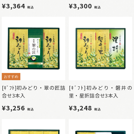
¥3,364
¥3,300
税込
税込
おすすめ
[ｷﾞﾌﾄ]初みどり・翠の匠詰
[ｷﾞﾌﾄ]初みどり・磐井の
合せ3本入
里・星折詰合せ3本入
¥3,256
¥3,248
税込
税込