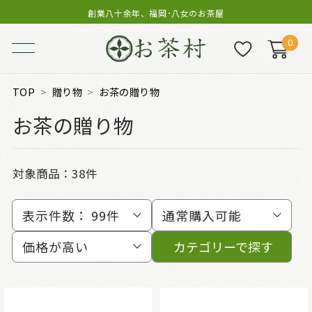
創業八十余年、福岡･八女のお茶屋
0
TOP
贈り物
お茶の贈り物
お茶の贈り物
対象商品：
38件
表示件数：
99件
通常購入可能
価格が高い
カテゴリーで探す