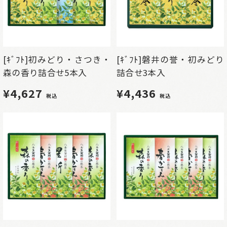
[ｷﾞﾌﾄ]初みどり・さつき・
[ｷﾞﾌﾄ]磐井の誉・初みどり
森の香り詰合せ5本入
詰合せ3本入
¥4,627
¥4,436
税込
税込