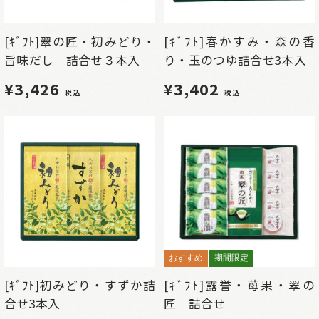
[ｷﾞﾌﾄ]翠の匠・初みどり・
[ｷﾞﾌﾄ]春かすみ・森の香
旨味だし 詰合せ３本入
り・玉のつゆ詰合せ3本入
¥3,426
¥3,402
税込
税込
おすすめ
期間限定
[ｷﾞﾌﾄ]初みどり・すずか詰
[ｷﾞﾌﾄ]露誉・苺果・翠の
合せ3本入
匠 詰合せ