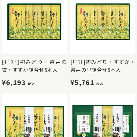
[ｷﾞﾌﾄ]初みどり・磐井の
[ｷﾞﾌﾄ]初みどり・すずか・
誉・すずか詰合せ5本入
磐井の里詰合せ5本入
¥6,193
¥5,761
税込
税込