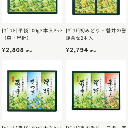
[ｷﾞﾌﾄ]平袋100g3本入ｾｯﾄ
[ｷﾞﾌﾄ]初みどり・磐井の誉
（森・星折）
詰合せ2本入
¥2,808
¥2,794
税込
税込
[ｷﾞﾌﾄ]平袋100g3本入ｾｯﾄ
[ｷﾞﾌﾄ]森の香り・星折・春