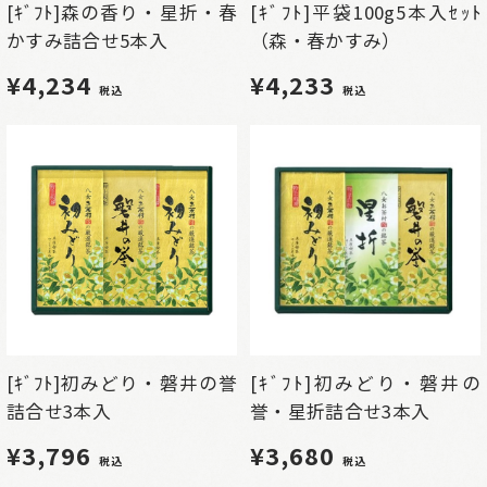
[ｷﾞﾌﾄ]森の香り・星折・春
[ｷﾞﾌﾄ]平袋100g5本入ｾｯﾄ
かすみ詰合せ5本入
（森・春かすみ）
¥4,234
¥4,233
税込
税込
[ｷﾞﾌﾄ]初みどり・磐井の誉
[ｷﾞﾌﾄ]初みどり・磐井の
詰合せ3本入
誉・星折詰合せ3本入
¥3,796
¥3,680
税込
税込