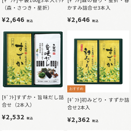
（森・さつき・星折）
かすみ詰合せ3本入
¥2,646
¥2,646
税込
税込
おすすめ
[ｷﾞﾌﾄ]すずか・旨味だし詰
[ｷﾞﾌﾄ]初みどり・すずか詰
合せ（2本入）
合せ2本入
¥2,532
¥2,362
税込
税込