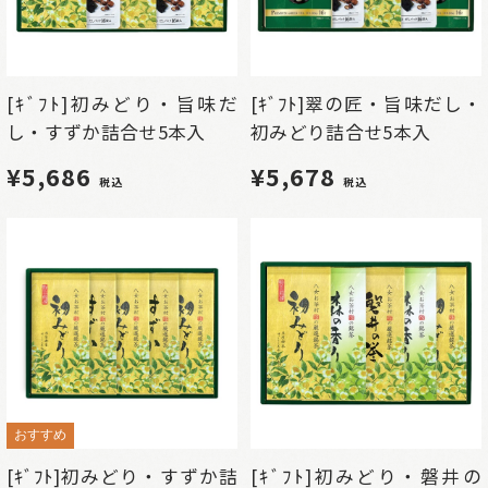
[ｷﾞﾌﾄ]初みどり・旨味だ
[ｷﾞﾌﾄ]翠の匠・旨味だし・
し・すずか詰合せ5本入
初みどり詰合せ5本入
¥5,686
¥5,678
税込
税込
おすすめ
[ｷﾞﾌﾄ]初みどり・すずか詰
[ｷﾞﾌﾄ]初みどり・磐井の