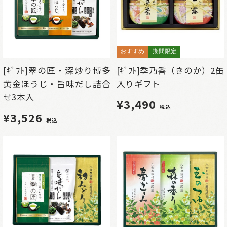
おすすめ
期間限定
[ｷﾞﾌﾄ]翠の匠・深炒り博多
[ｷﾞﾌﾄ]季乃香（きのか）2缶
黄金ほうじ・旨味だし詰合
入りギフト
せ3本入
¥3,490
税込
¥3,526
税込