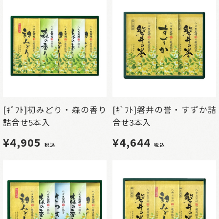
[ｷﾞﾌﾄ]初みどり・森の香り
[ｷﾞﾌﾄ]磐井の誉・すずか詰
詰合せ5本入
合せ3本入
¥4,905
¥4,644
税込
税込