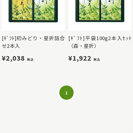
[ｷﾞﾌﾄ]初みどり・星折詰合
[ｷﾞﾌﾄ]平袋100g2本入ｾｯﾄ
せ2本入
（森・星折）
¥2,038
¥1,922
税込
税込
1