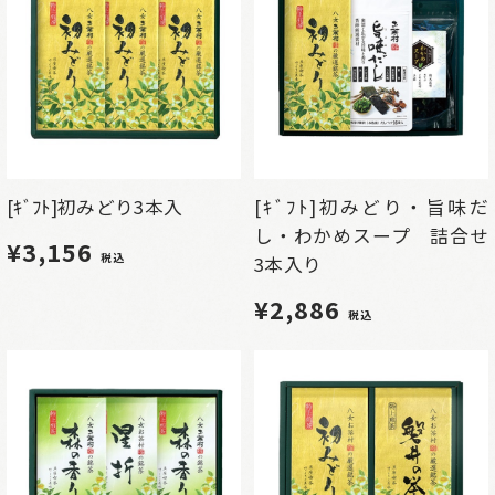
[ｷﾞﾌﾄ]初みどり3本入
[ｷﾞﾌﾄ]初みどり・旨味だ
し・わかめスープ 詰合せ
¥3,156
税込
3本入り
¥2,886
税込