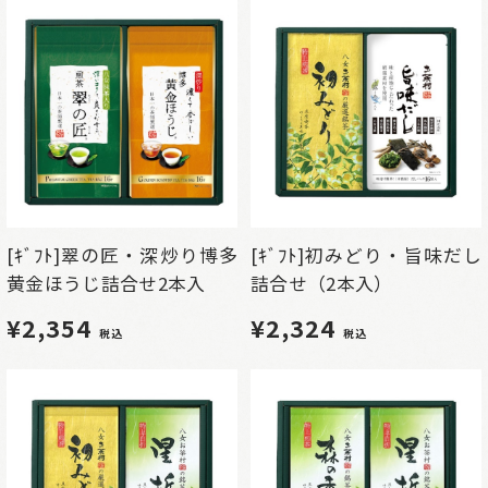
[ｷﾞﾌﾄ]翠の匠・深炒り博多
[ｷﾞﾌﾄ]初みどり・旨味だし
黄金ほうじ詰合せ2本入
詰合せ（2本入）
¥2,354
¥2,324
税込
税込