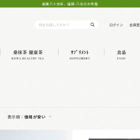
創業八十余年、福岡･八女のお茶屋
ログイン
会員登
桑抹茶 健康茶
ｻﾌﾟﾘﾒﾝﾄ
食品
KUWA HEALTHY TEA
SUPPLEMENT
FOOD
表示順：
価格が安い