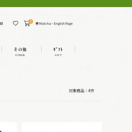
0
🌍 Matcha – English Page
録
その他
ｷﾞﾌﾄ
OTHER
GIFT
対象商品：
4件