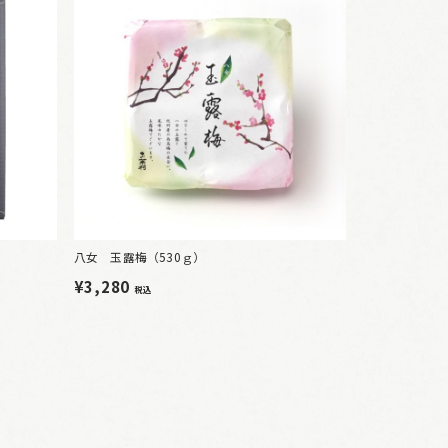
八女 玉露梅（530ｇ）
¥3,280
税込