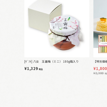
[ｷﾞﾌﾄ] 八女 玉露梅（ミニ） 180g箱入り
【特別価
¥1,329
¥
1,800
税込
¥
2,300
税