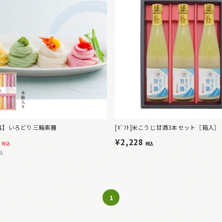
格】いろどり三輪素麺
[ｷﾞﾌﾄ]米こうじ甘酒3本セット［箱入］
¥2,228
税込
税込
込
1