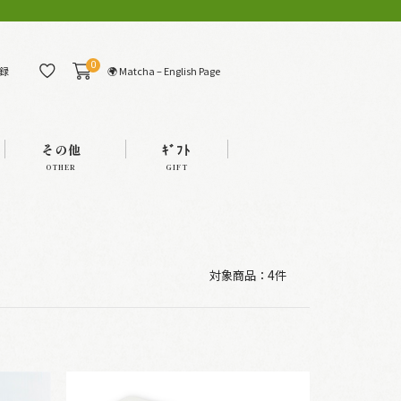
0
🌍 Matcha – English Page
録
その他
ｷﾞﾌﾄ
OTHER
GIFT
対象商品：
4件