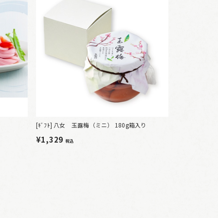
[ｷﾞﾌﾄ] 八女 玉露梅（ミニ） 180g箱入り
¥1,329
税込