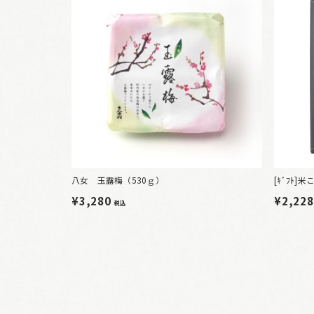
八女 玉露梅（530ｇ）
[ｷﾞﾌﾄ
¥3,280
¥2,22
税込