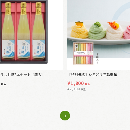
]米こうじ甘酒3本セット［箱入］
【特別価格】いろどり三輪素麺
8
¥
1,800
税込
税込
¥
2,300
税込
1