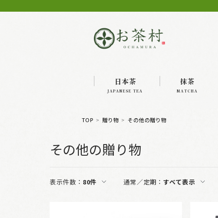
日本茶
抹茶
JAPANESE TEA
MATCHA
TOP
贈り物
その他の贈り物
その他の贈り物
表示件数：
80件
通常／定期：
すべて表示