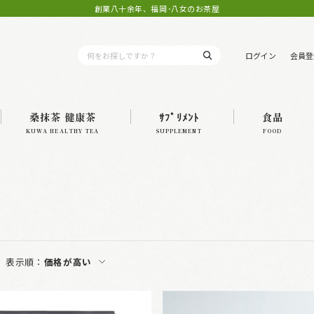
創業八十余年、福岡･八女のお茶屋
ログイン
会員登
桑抹茶 健康茶
ｻﾌﾟﾘﾒﾝﾄ
食品
KUWA HEALTHY TEA
SUPPLEMENT
FOOD
表示順：
価格が高い