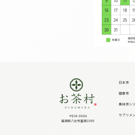
日本茶
健康茶
桑抹茶シ
サプリメ
〒834-0066
福岡県八女市室岡1069