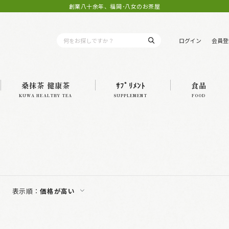
創業八十余年、福岡･八女のお茶屋
ログイン
会員登
桑抹茶 健康茶
ｻﾌﾟﾘﾒﾝﾄ
食品
KUWA HEALTHY TEA
SUPPLEMENT
FOOD
表示順：
価格が高い