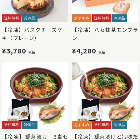
送料無料
冷凍品
おすすめ
送料無料
冷凍品
【冷凍】バスクチーズケー
【冷凍】八女抹茶モンブラ
キ（プレーン）
ン
¥3,780
¥4,280
税込
税込
送料無料
冷凍品
おすすめ
送料無料
冷凍品
【冷凍】鯛茶漬け 3食セ
【冷凍】鯛茶漬けと旨味だ