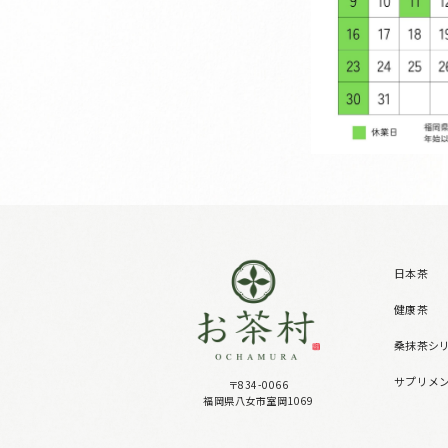
日本茶
健康茶
桑抹茶シ
サプリメ
〒834-0066
福岡県八女市室岡1069