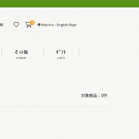
0
🌍 Matcha – English Page
録
その他
ｷﾞﾌﾄ
OTHER
GIFT
対象商品：0件