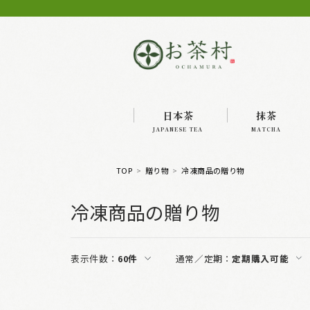
日本茶
抹茶
JAPANESE TEA
MATCHA
TOP
贈り物
冷凍商品の贈り物
冷凍商品の贈り物
表示件数：
60件
通常／定期：
定期購入可能