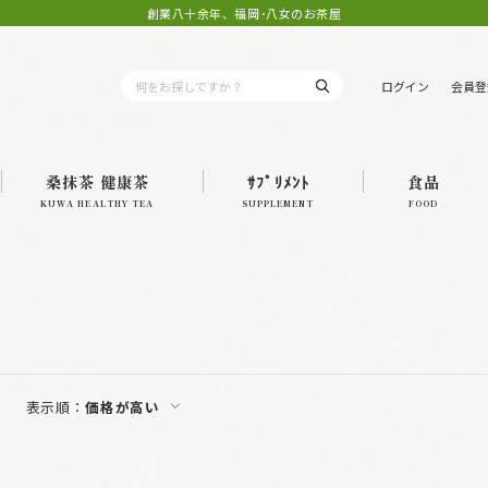
創業八十余年、福岡･八女のお茶屋
ログイン
会員登
桑抹茶 健康茶
ｻﾌﾟﾘﾒﾝﾄ
食品
KUWA HEALTHY TEA
SUPPLEMENT
FOOD
表示順：
価格が高い