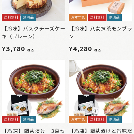
送料無料
冷凍品
おすすめ
送料無料
冷凍品
【冷凍】バスクチーズケー
【冷凍】八女抹茶モンブラ
キ（プレーン）
ン
¥3,780
¥4,280
税込
税込
送料無料
冷凍品
おすすめ
送料無料
冷凍品
【冷凍】鯛茶漬け 3食セ
【冷凍】鯛茶漬けと旨味だ