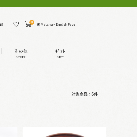
0
🌍 Matcha – English Page
録
その他
ｷﾞﾌﾄ
OTHER
GIFT
対象商品：
6件