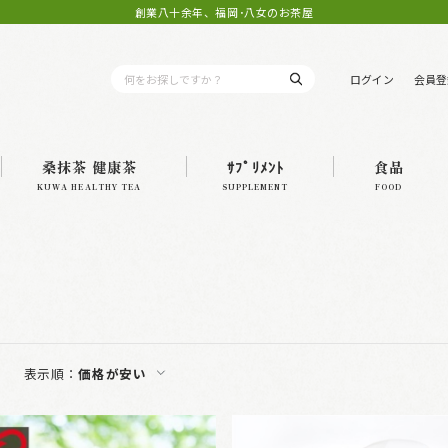
創業八十余年、福岡･八女のお茶屋
ログイン
会員登
桑抹茶 健康茶
ｻﾌﾟﾘﾒﾝﾄ
食品
KUWA HEALTHY TEA
SUPPLEMENT
FOOD
表示順：
価格が安い