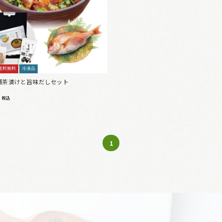
送料無料
冷凍品
鯛茶漬けと旨味だしセット
0
税込
1