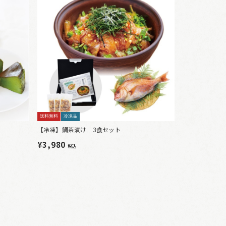
送料無料
冷凍品
【冷凍】鯛茶漬け 3食セット
¥3,980
税込