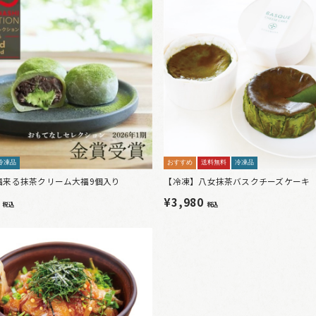
冷凍品
おすすめ
送料無料
冷凍品
福来る抹茶クリーム大福9個入り
【冷凍】八女抹茶バスクチーズケーキ
0
¥3,980
税込
税込