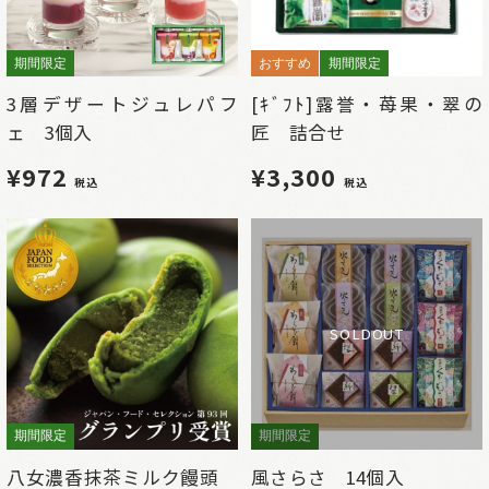
期間限定
おすすめ
期間限定
3層デザートジュレパフ
[ｷﾞﾌﾄ]露誉・苺果・翠の
ェ 3個入
匠 詰合せ
¥972
¥3,300
税込
税込
SOLDOUT
期間限定
期間限定
八女濃香抹茶ミルク饅頭
風さらさ 14個入