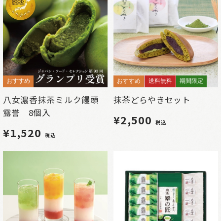
おすすめ
おすすめ
送料無料
期間限定
八女濃香抹茶ミルク饅頭
抹茶どらやきセット
露誉 8個入
¥2,500
税込
¥1,520
税込