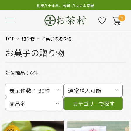
創業八十余年、福岡･八女のお茶屋
0
TOP
贈り物
お菓子の贈り物
お菓子の贈り物
対象商品：
6件
表示件数：
80件
通常購入可能
商品名
カテゴリーで探す