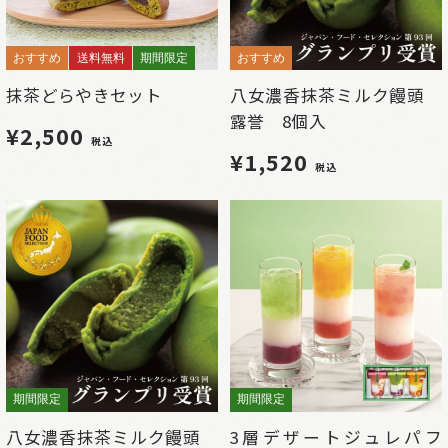
おすすめ
送料無料
期間限定
おすすめ
抹茶どらやきセット
八女濃香抹茶ミルク饅頭
露誉 8個入
¥2,500
税込
¥1,520
税込
期間限定
期間限定
八女濃香抹茶ミルク饅頭
3層デザートジュレパフ