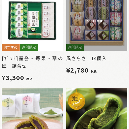
SOLDOUT
おすすめ
期間限定
期間限定
[ｷﾞﾌﾄ]露誉・苺果・翠の
風さらさ 14個入
匠 詰合せ
¥2,780
税込
¥3,300
税込