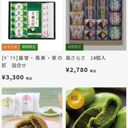
SOLDOUT
おすすめ
期間限定
期間限定
[ｷﾞﾌﾄ]露誉・苺果・翠の
風さらさ 14個入
匠 詰合せ
¥2,780
税込
¥3,300
税込