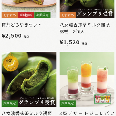
おすすめ
送料無料
期間限定
おすすめ
抹茶どらやきセット
八女濃香抹茶ミルク饅頭
露誉 8個入
¥2,500
税込
¥1,520
税込
期間限定
期間限定
八女濃香抹茶ミルク饅頭
3層デザートジュレパフ