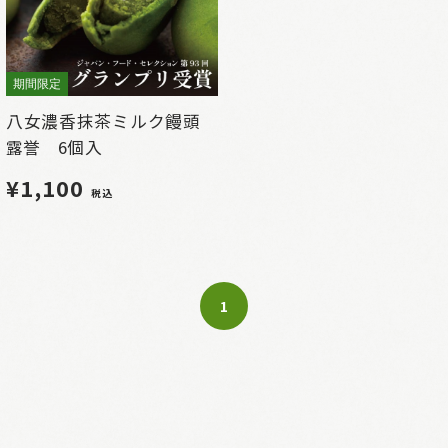
期間限定
八女濃香抹茶ミルク饅頭
露誉 6個入
¥1,100
税込
1