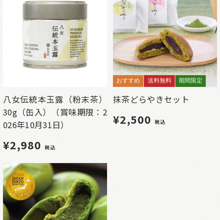
おすすめ
送料無料
期間限定
八女伝統本玉露（粉末茶）
抹茶どらやきセット
30g（缶入）（賞味期限：2
¥2,500
税込
026年10月31日）
¥2,980
税込