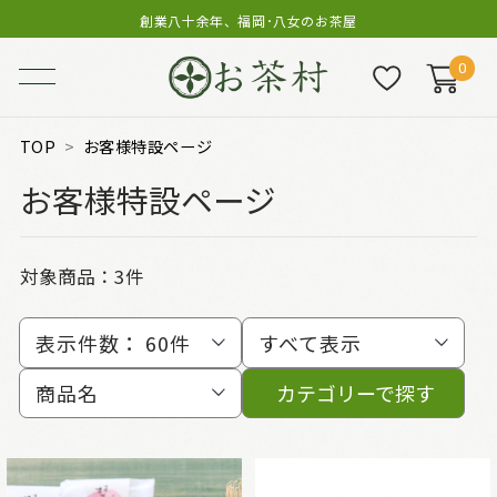
創業八十余年、福岡･八女のお茶屋
0
TOP
お客様特設ページ
お客様特設ページ
対象商品：
3件
表示件数：
60件
すべて表示
商品名
カテゴリーで探す