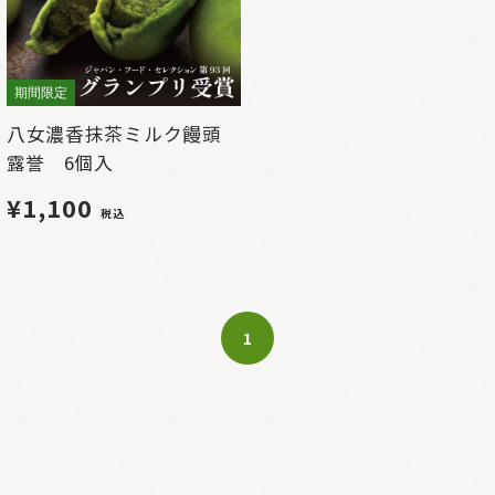
期間限定
八女濃香抹茶ミルク饅頭
露誉 6個入
¥1,100
税込
1