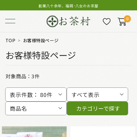
創業八十余年、福岡･八女のお茶屋
0
TOP
お客様特設ページ
お客様特設ページ
対象商品：
3件
表示件数：
80件
すべて表示
商品名
カテゴリーで探す