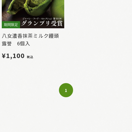
期間限定
八女濃香抹茶ミルク饅頭
露誉 6個入
¥1,100
税込
1