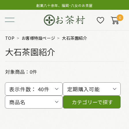
創業八十余年、福岡･八女のお茶屋
0
TOP
お客様特設ページ
大石茶園紹介
大石茶園紹介
対象商品：0件
表示件数：
40件
定期購入可能
商品名
カテゴリーで探す