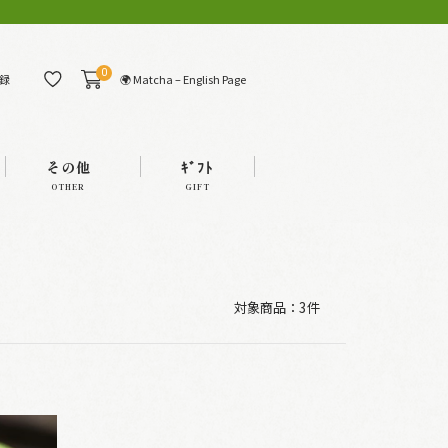
0
🌍 Matcha – English Page
録
その他
ｷﾞﾌﾄ
OTHER
GIFT
対象商品：
3件