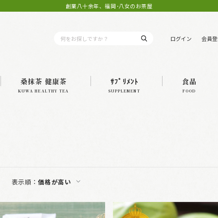
創業八十余年、福岡･八女のお茶屋
ログイン
会員登
桑抹茶 健康茶
ｻﾌﾟﾘﾒﾝﾄ
食品
KUWA HEALTHY TEA
SUPPLEMENT
FOOD
表示順：
価格が高い