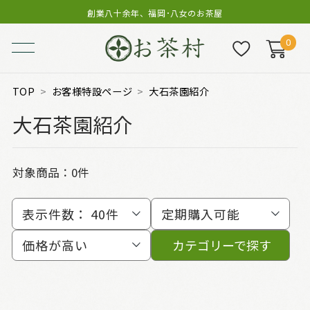
創業八十余年、福岡･八女のお茶屋
0
TOP
お客様特設ページ
大石茶園紹介
大石茶園紹介
対象商品：0件
表示件数：
40件
定期購入可能
価格が高い
カテゴリーで探す