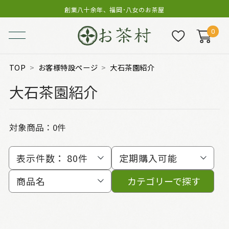
創業八十余年、福岡･八女のお茶屋
0
TOP
お客様特設ページ
大石茶園紹介
大石茶園紹介
対象商品：0件
表示件数：
80件
定期購入可能
商品名
カテゴリーで探す