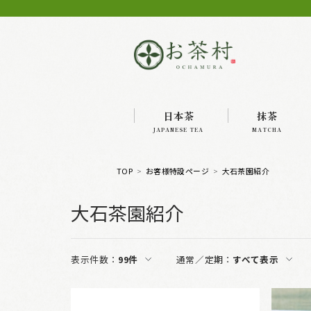
日本茶
抹茶
JAPANESE TEA
MATCHA
TOP
お客様特設ページ
大石茶園紹介
大石茶園紹介
表示件数：
99件
通常／定期：
すべて表示