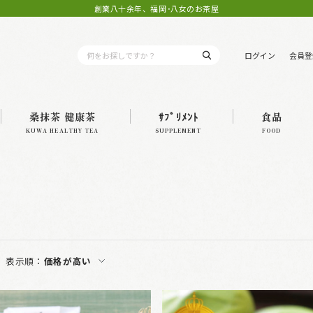
創業八十余年、福岡･八女のお茶屋
ログイン
会員登
桑抹茶 健康茶
ｻﾌﾟﾘﾒﾝﾄ
食品
KUWA HEALTHY TEA
SUPPLEMENT
FOOD
表示順：
価格が高い