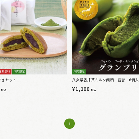
送料無料
期間限定
期間限定
やきセット
八女濃香抹茶ミルク饅頭 露誉 6個入
0
¥1,100
税込
税込
1