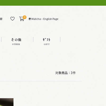
0
🌍 Matcha – English Page
録
その他
ｷﾞﾌﾄ
OTHER
GIFT
対象商品：
3件