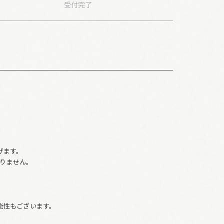
受付
完了
。
げます。
りません。
、
能性もございます。