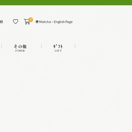
0
🌍 Matcha – English Page
録
その他
ｷﾞﾌﾄ
OTHER
GIFT