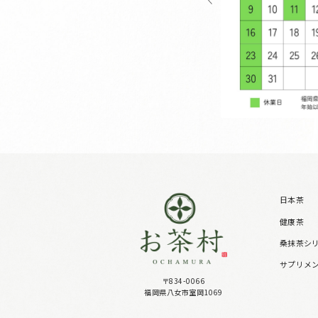
日本茶
健康茶
桑抹茶シ
サプリメ
〒834-0066
福岡県八女市室岡1069