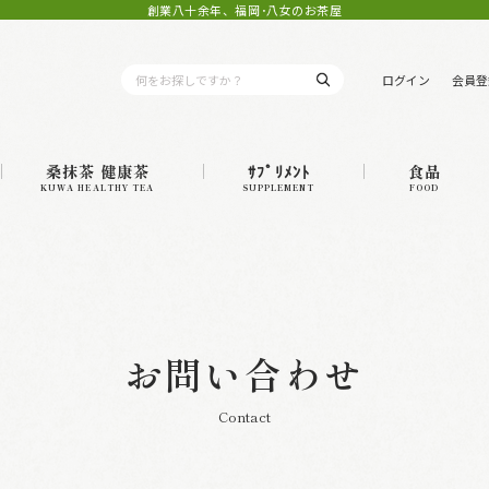
創業八十余年、福岡･八女のお茶屋
ログイン
会員登
桑抹茶 健康茶
ｻﾌﾟﾘﾒﾝﾄ
食品
KUWA HEALTHY TEA
SUPPLEMENT
FOOD
お問い合わせ
Contact