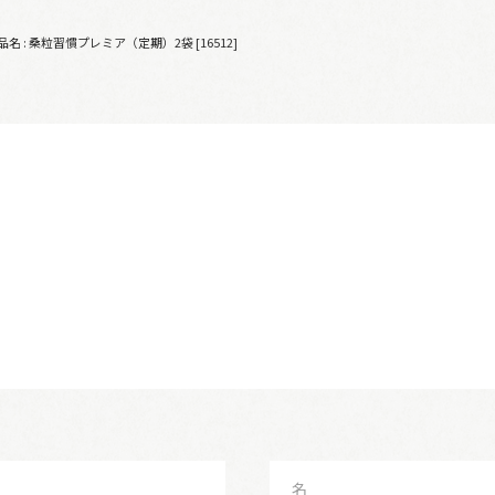
品名 : 桑粒習慣プレミア（定期）2袋 [16512]