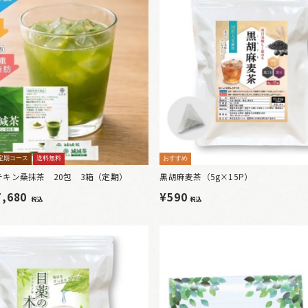
定期コース
送料無料
おすすめ
テキン桑抹茶 20包 3箱（定期）
黒胡麻麦茶（5g×15P）
7,680
¥590
税込
税込