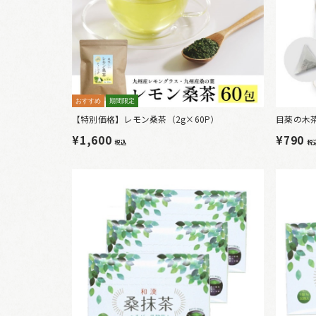
おすすめ
期間限定
【特別価格】レモン桑茶（2g×60P）
目薬の木茶
¥1,600
¥790
税込
税