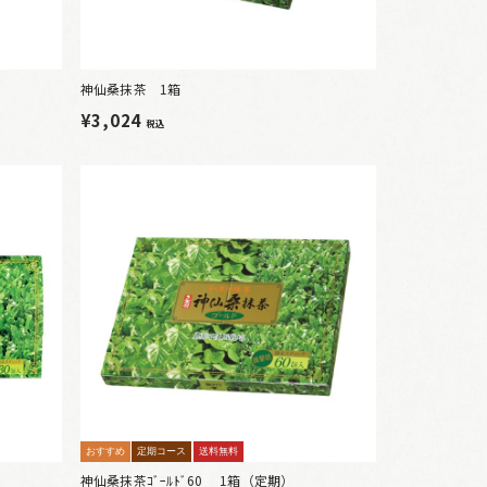
神仙桑抹茶 1箱
¥3,024
税込
おすすめ
定期コース
送料無料
神仙桑抹茶ｺﾞｰﾙﾄﾞ60 1箱（定期）