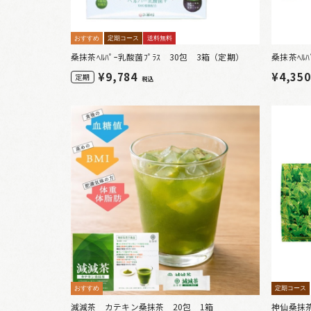
おすすめ
定期コース
送料無料
桑抹茶ﾍﾙﾊﾟｰ乳酸菌ﾌﾟﾗｽ 30包 3箱（定期）
桑抹茶ﾍﾙﾊ
¥
9,784
¥4,35
定期
税込
おすすめ
定期コース
減減茶 カテキン桑抹茶 20包 1箱
神仙桑抹茶