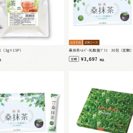
おすすめ
定期コース
（3g×15P）
桑抹茶ﾍﾙﾊﾟｰ乳酸菌ﾌﾟﾗｽ 30包（定期
¥
3,697
定期
込
税込