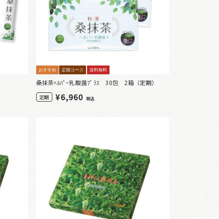
おすすめ
定期コース
送料無料
）
桑抹茶ﾍﾙﾊﾟｰ乳酸菌ﾌﾟﾗｽ 30包 2箱（定期）
¥
6,960
定期
税込