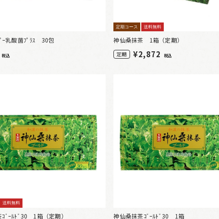
定期コース
送料無料
ﾟｰ乳酸菌ﾌﾟﾗｽ 30包
神仙桑抹茶 1箱（定期）
0
¥
2,872
定期
税込
税込
送料無料
ｺﾞｰﾙﾄﾞ30 1箱（定期）
神仙桑抹茶ｺﾞｰﾙﾄﾞ30 1箱