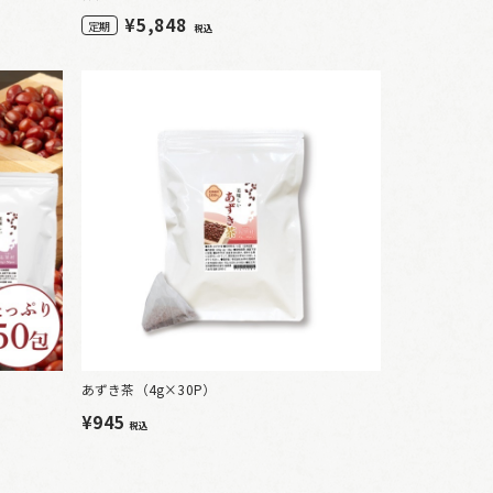
¥
5,848
定期
税込
あずき茶（4g×30P）
¥945
税込