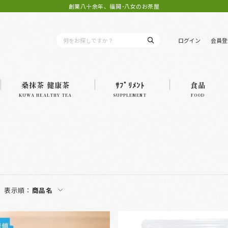
創業八十余年、福岡･八女のお茶屋
ログイン
会員登
桑抹茶 健康茶
ｻﾌﾟﾘﾒﾝﾄ
食品
KUWA HEALTHY TEA
SUPPLEMENT
FOOD
表示順：
商品名