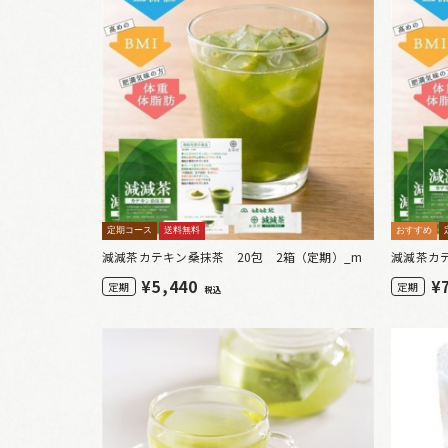
定期コース
送料無料
おすすめ
減減茶カテキン桑抹茶 20包 2箱（定期）_m
減減茶カ
¥
5,440
¥
定期
定期
税込