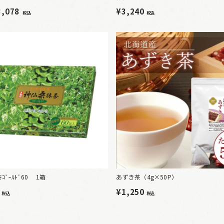
3,078
¥3,240
税込
税込
ﾞｰﾙﾄﾞ60 1箱
あずき茶（4g×50P）
6
¥1,250
税込
税込