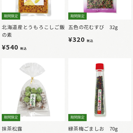
期間限定
期間限定
北海道産とうもろこしご飯
五色の花むすび 32g
の素
¥320
税込
¥540
税込
期間限定
期間限定
抹茶松露
緑茶梅ごましお 70g