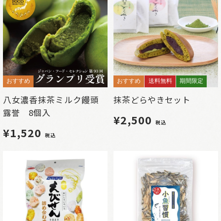
おすすめ
おすすめ
送料無料
期間限定
八女濃香抹茶ミルク饅頭
抹茶どらやきセット
露誉 8個入
¥2,500
税込
¥1,520
税込