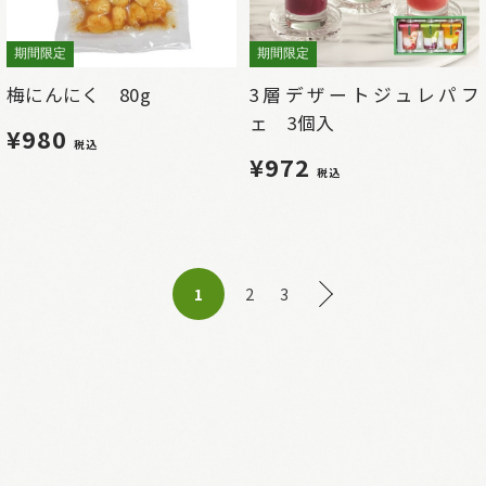
期間限定
期間限定
梅にんにく 80g
3層デザートジュレパフ
ェ 3個入
¥980
税込
¥972
税込
2
3
1