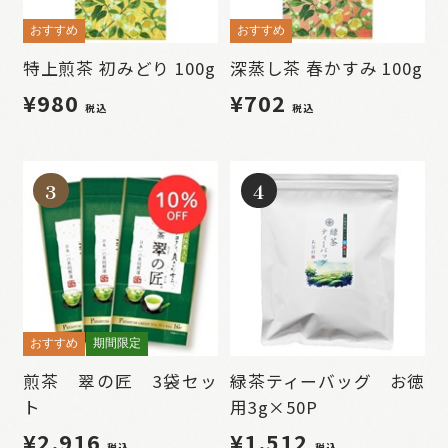
おすすめ
おすすめ
特上煎茶 初みどり 100g
深蒸し茶 春かすみ 100g
¥980
¥702
税込
税込
3
4
おすすめ
期間限定
煎茶 翠の匠 3袋セッ
緑茶ティーバッグ お徳
ト
用3g×50P
¥2,916
¥1,512
税込
税込