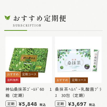
おすすめ定期便
SUBSCRIPTION
おすすめ
定期コース
送料無料
おすすめ
定期コース
神仙桑抹茶ｺﾞｰﾙﾄﾞ60 1
桑抹茶ﾍﾙﾊﾟｰ乳酸菌ﾌﾟﾗ
箱（定期）
ｽ 30包（定期）
¥5,848
¥3,697
定期
定期
税込
税込