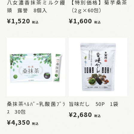
八女濃香抹茶ミルク饅
【特別価格】菊芋桑茶
頭 露誉 8個入
（2ｇ×60包）
¥1,520
¥1,600
税込
税込
桑抹茶ﾍﾙﾊﾟｰ乳酸菌ﾌﾟﾗ
旨味だし 50P 1袋
ｽ 30包
¥2,680
税込
¥4,350
税込