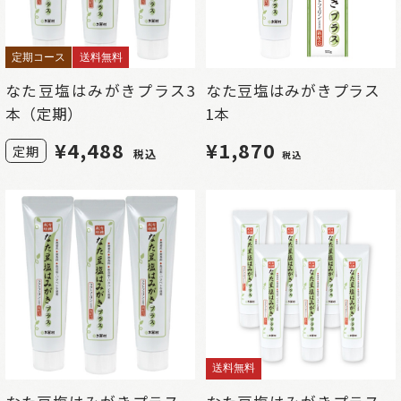
定期コース
送料無料
なた豆塩はみがきプラス3
なた豆塩はみがきプラス
本（定期）
1本
¥
4,488
¥1,870
定期
税込
税込
送料無料