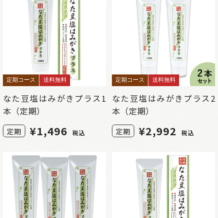
定期コース
送料無料
定期コース
送料無料
なた豆塩はみがきプラス1
なた豆塩はみがきプラス2
本（定期）
本（定期）
¥
1,496
¥
2,992
定期
定期
税込
税込