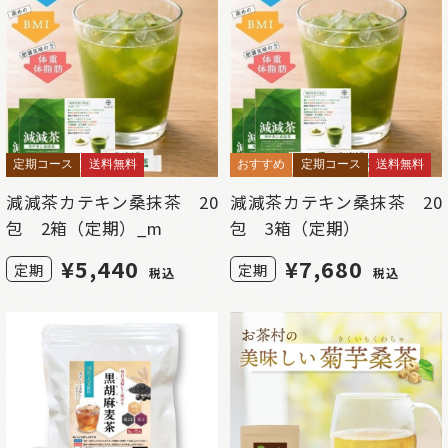
定期コース
送料無料
おすすめ
定期コース
送料無料
減減茶カテキン桑抹茶 20
減減茶カテキン桑抹茶 20
包 2箱（定期）_m
包 3箱（定期）
¥
5,440
¥
7,680
定期
定期
税込
税込