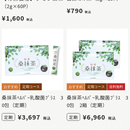
（2g×60P）
¥790
税込
¥1,600
税込
おすすめ
定期コース
おすすめ
定期コース
送料無料
桑抹茶ﾍﾙﾊﾟｰ乳酸菌ﾌﾟﾗｽ 3
桑抹茶ﾍﾙﾊﾟｰ乳酸菌ﾌﾟﾗｽ 3
0包（定期）
0包 2箱（定期）
¥
3,697
¥
6,960
定期
定期
税込
税込