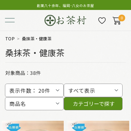
創業八十余年、福岡･八女のお茶屋
0
TOP
桑抹茶・健康茶
桑抹茶・健康茶
対象商品：
38件
表示件数：
20件
すべて表示
商品名
カテゴリーで探す