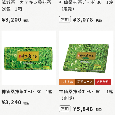
減減茶 カテキン桑抹茶
神仙桑抹茶ｺﾞｰﾙﾄﾞ30 1箱
20包 1箱
（定期）
¥3,200
¥
3,078
定期
税込
税込
おすすめ
定期コース
送料無料
神仙桑抹茶ｺﾞｰﾙﾄﾞ30 1箱
神仙桑抹茶ｺﾞｰﾙﾄﾞ60 1箱
（定期）
¥3,240
税込
¥
5,848
定期
税込