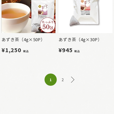
あずき茶（4g×50P）
あずき茶（4g×30P）
¥1,250
¥945
税込
税込
2
1