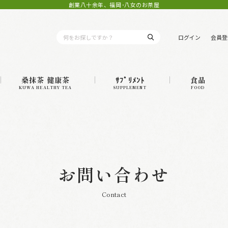
創業八十余年、福岡･八女のお茶屋
ログイン
会員登
桑抹茶 健康茶
ｻﾌﾟﾘﾒﾝﾄ
食品
KUWA HEALTHY TEA
SUPPLEMENT
FOOD
お問い合わせ
Contact