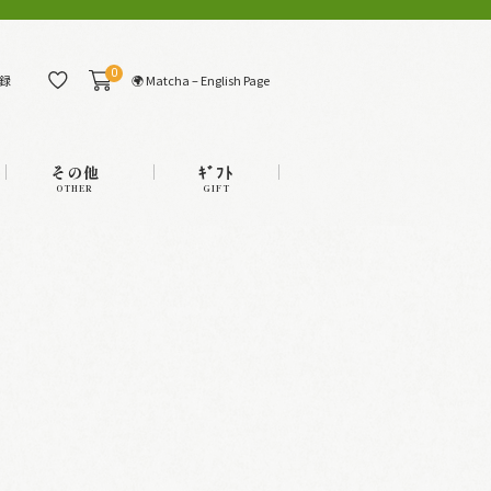
0
🌍 Matcha – English Page
録
その他
ｷﾞﾌﾄ
OTHER
GIFT