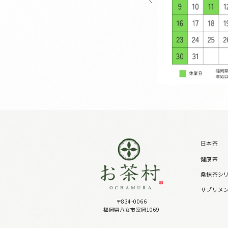
日本茶
健康茶
桑抹茶シ
サプリメ
〒834-0066
福岡県八女市室岡1069