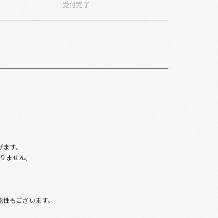
受付
完了
。
げます。
りません。
、
能性もございます。