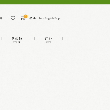
0
🌍 Matcha – English Page
録
その他
ｷﾞﾌﾄ
OTHER
GIFT