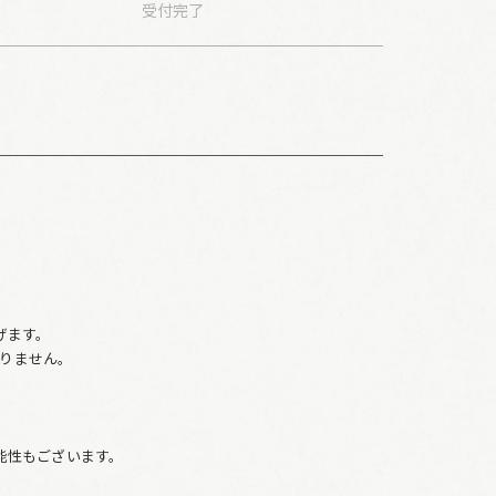
受付
完了
。
げます。
りません。
、
能性もございます。