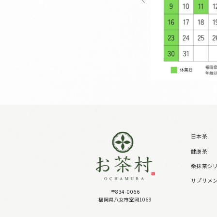
日本茶
健康茶
桑抹茶シ
サプリメ
〒834-0066
福岡県八女市室岡1069