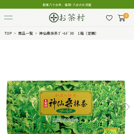
創業八十余年、福岡･八女のお茶屋
0
TOP
商品一覧
神仙桑抹茶ｺﾞｰﾙﾄﾞ30 1箱（定期）