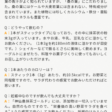
葉の青汁がよく知られていますが、「桑の葉」にこだわりまし
た。桑の葉にはケールや大麦若葉には含まれない、特有成分が
含まれています。また植物には珍しくカルシウム・鉄分・亜鉛
などのミネラルも豊富です。
Q：どうやって飲むの？
A：
1本がスティックタイプになっており、その中に抹茶状の粉
末3gが入っています。水やお湯、牛乳、豆乳などに溶かして
お飲みください。（1本3gを約180mlの液体に溶かすのが目安
です。）シェイカーなどで振るとさらに美味しく飲めます。ヨ
ーグルトにまぜたり、料理やお菓子づくりに使ってもおいしく
お召し上がりいただけます。
Q：1本あたりのカロリーは？
A：
スティック1本（3g）あたり、約10.5kcalです。お野菜と
同程度ですので、サラダ代わりの感覚でお飲みいただければと
思います。
Q：妊娠中なのですが飲んでも大丈夫ですか？
A：
「神仙桑抹茶ゴールド」には、添加物は一切入っていませ
ん。自然のものですので、“栄養価の高い野菜サラダを食べ
る”ような感覚で安心してお飲みください。妊娠中はカルシウ