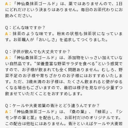
A：
「神仙桑抹茶ゴールド」は、薬ではありませんので、1日
にどれだけという決まりはありません。毎日のお茶代わりにお
飲みください。
Q：どんな味ですか？
A：
抹茶のような味です。粉末の状態も抹茶状になっていま
す。お茶職人が「おいしさ」を追求してつくりました。
Q：子供が飲んでも大丈夫ですか？
A：
「神仙桑抹茶ゴールド」は、添加物をいっさい加えていな
い自然品です。“栄養豊富な野菜サラダを食べる”という感覚で
すので、お子様が飲まれても全く問題ありません。むしろ、野
菜不足のお子様や育ちざかりのお子様にはおすすめいたしま
す。ただ、3歳未満のお子様は、たくさん飲まれると便がゆる
くなる場合もございますので、最初は様子を見ながら少量ずつ
飲ませていただくことをおすすめします。
Q：ケールや大麦若葉の青汁とどう違うんですか？
A：
「神仙桑抹茶ゴールド」は、『桑の葉』、『緑茶』、『シ
モン芋の葉と茎』を配合した、お茶村だけのオリジナルです。
この配合は他社にはありません。青汁といえばケールや大麦若