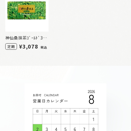
神仙桑抹茶ｺﾞｰﾙﾄﾞ30 1箱（定期）
¥3,078
定期
税込