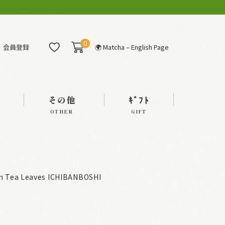
0
会員登録
🌍 Matcha – English Page
その他
ｷﾞﾌﾄ
OTHER
GIFT
n Tea Leaves ICHIBANBOSHI