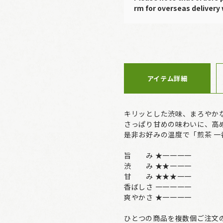
rm for overseas delivery 
アイテム詳細
キリッとした渋味、まろやか
さっぱり甘めの味わいに、高
是非お好みの温度で「煎茶 
旨 み ★一一一一
渋 み ★★一一一
甘 み ★★★一一
香ばしさ 一一一一一
爽やかさ ★一一一一
ひとつの商品を複数個ご注文