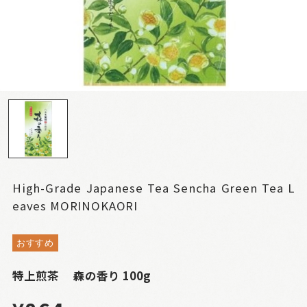
High-Grade Japanese Tea Sencha Green Tea L
eaves MORINOKAORI
おすすめ
特上煎茶 森の香り 100g