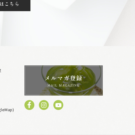
はこちら
求
eMap)