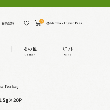
0
会員登録
🌍 Matcha – English Page
その他
ｷﾞﾌﾄ
OTHER
GIFT
ea Tea bag
5g×20P