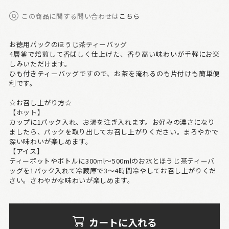
この商品に関する問い合わせは
こちら
お徳用パックのほうじ茶ティーバッグ
4層釜で焙煎して香ばしく仕上げた、香り高い味わいが手軽にお楽
しみいただけます。
ひも付きティーバッグですので、お茶を淹れるのも片付けも簡単便
利です。
☆お召し上がり方☆
【ホット】
カップに1パック入れ、お湯を注ぎ入れます。お好みの濃さになり
ましたら、パックを取り出してお召し上がりください。まろやかで
深い味わいが楽しめます。
【アイス】
ティーポットやボトルに300ml～500mlのお水とほうじ茶ティーバ
ッグを1パック入れて冷蔵庫で3～4時間冷やしてお召し上がりくだ
さい。さわやかな味わいが楽しめます。
カートに入れる