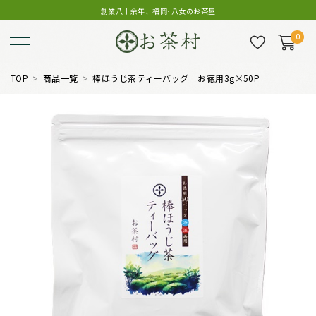
創業八十余年、福岡･八女のお茶屋
0
TOP
商品一覧
棒ほうじ茶ティーバッグ お徳用3g×50P