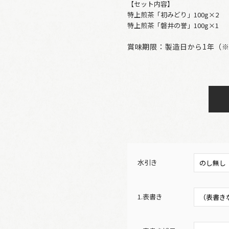
【セット内容】
特上煎茶「初みどり」100g×2
特上煎茶「磐井の誉」100g×1
賞味期限：製造日から1年（※
水引き
1.表書き