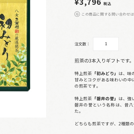
¥3,796
税込
この商品に関する問い合わせ
注文数：
煎茶の3本入りギフトです。
特上煎茶
「初みどり」
は、味
甘みとコクがある味わいの中
の煎茶です。
特上煎茶
「磐井の誉」
は、強
磐井の誉という名称は、昔八
た。
どちらも煎茶ですが、2種類