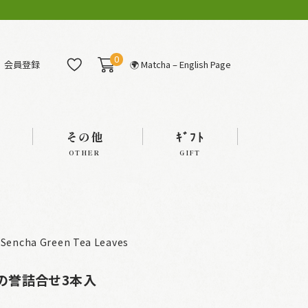
0
会員登録
🌍 Matcha – English Page
その他
ｷﾞﾌﾄ
OTHER
GIFT
Sencha Green Tea Leaves
井の誉詰合せ3本入