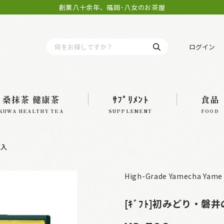
創業八十余年、福岡･八女のお茶屋
ログイン
桑抹茶 健康茶
ｻﾌﾟﾘﾒﾝﾄ
食品
KUWA HEALTHY TEA
SUPPLEMENT
FOOD
本入
High-Grade Yamecha Yame 
[ｷﾞﾌﾄ]初みどり・磐