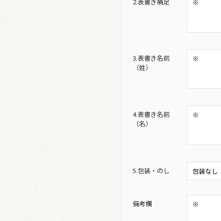
2.表書き補足
3.表書き名前
（姓）
4.表書き名前
（名）
5.包装・のし
備考欄