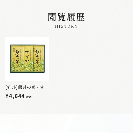
閲覧履歴
HISTORY
[ｷﾞﾌﾄ]磐井の誉・すずか詰合せ3本入
¥4,644
税込