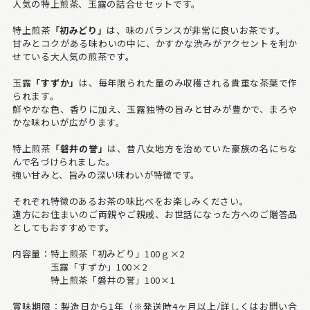
人気の特上煎茶、玉露の詰合せセットです。
特上煎茶
「初みどり」
は、味のバランスが非常に良いお茶です。
甘みとコクがある味わいの中に、かすかな渋みがアクセントを利か
せている大人気の煎茶です。
玉露
「すずか」
は、毎年限られた量のみ収穫される貴重な茶葉で作
られます。
鮮やかな色、香りに加え、玉露独特の旨みと甘みが豊かで、まろや
かな味わいが広がります。
特上煎茶
「磐井の誉」
は、昔八女地方を治めていた豪族の名にちな
んで名づけられました。
強い甘みと、旨みの深い味わいが特徴です。
それぞれ特徴のあるお茶の味比べをお楽しみください。
遠方にお住まいのご両親やご親戚、お世話になった方へのご贈答品
としてもおすすめです。
内容量：特上煎茶「初みどり」100ｇ×2
玉露「すずか」100×2
特上煎茶「磐井の誉」100×1
賞味期限：製造日から1年（※発送時4ヶ月以上/詳しくはお問い合