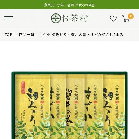
創業八十余年、福岡･八女のお茶屋
0
TOP
商品一覧
[ｷﾞﾌﾄ]初みどり・磐井の誉・すずか詰合せ5本入