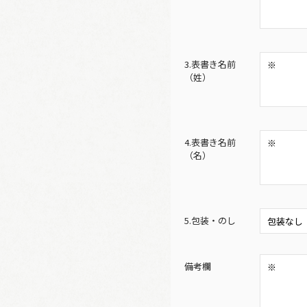
3.表書き名前
（姓）
4.表書き名前
（名）
5.包装・のし
備考欄