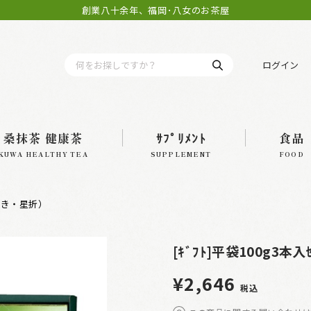
創業八十余年、福岡･八女のお茶屋
ログイン
桑抹茶 健康茶
ｻﾌﾟﾘﾒﾝﾄ
食品
KUWA HEALTHY TEA
SUPPLEMENT
FOOD
さつき・星折）
[ｷﾞﾌﾄ]平袋100g3
¥2,646
税込