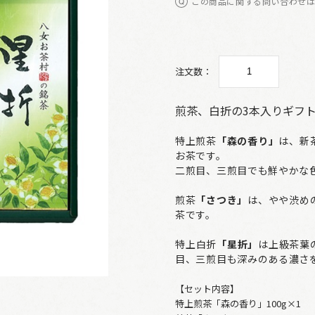
この商品に関する問い合わせ
注文数：
煎茶、白折の3本入りギフ
特上煎茶
「森の香り」
は、新
お茶です。
二煎目、三煎目でも鮮やかな
煎茶
「さつき」
は、やや渋め
茶です。
特上白折
「星折」
は上級茶葉
目、三煎目も深みのある濃さ
【セット内容】
特上煎茶「森の香り」100g×1