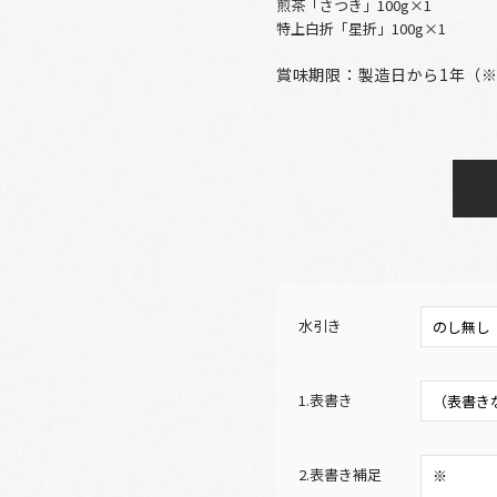
煎茶「さつき」100g×1
特上白折「星折」100g×1
賞味期限：製造日から1年（※
水引き
1.表書き
2.表書き補足