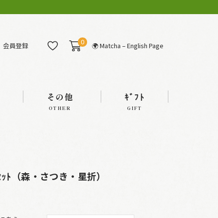
0
会員登録
🌍 Matcha – English Page
その他
ｷﾞﾌﾄ
OTHER
GIFT
本入ｾｯﾄ（森・さつき・星折）