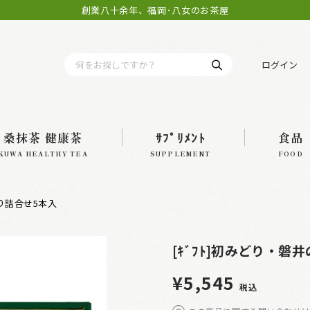
創業八十余年、福岡･八女のお茶屋
ログイン
桑抹茶 健康茶
ｻﾌﾟﾘﾒﾝﾄ
食品
KUWA HEALTHY TEA
SUPPLEMENT
FOOD
香り詰合せ5本入
[ｷﾞﾌﾄ]初みどり・
¥5,545
税込