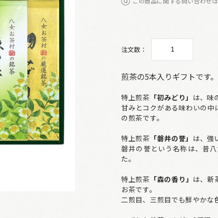
この商品に関する問い合わせ
注文数：
煎茶の5本入りギフトです。
特上煎茶
「初みどり」
は、味
甘みとコクがある味わいの中
の煎茶です。
特上煎茶
「磐井の誉」
は、強
磐井の誉という名称は、昔八
た。
特上煎茶
「森の香り」
は、新
お茶です。
二煎目、三煎目でも鮮やかな