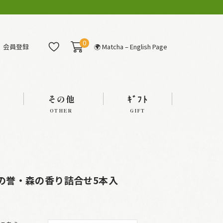
0
会員登録
🌍 Matcha – English Page
その他
ｷﾞﾌﾄ
OTHER
GIFT
磐井の誉・森の香り詰合せ5本入