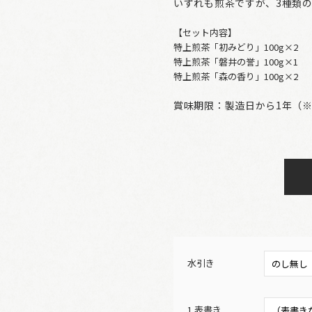
いずれも煎茶ですが、3種類
【セット内容】
特上煎茶「初みどり」100g×2
特上煎茶「磐井の誉」100g×1
特上煎茶「森の香り」100g×2
賞味期限：製造日から1年（※
水引き
1.表書き