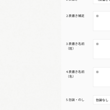
2.表書き補足
3.表書き名前
（姓）
4.表書き名前
（名）
5.包装・のし