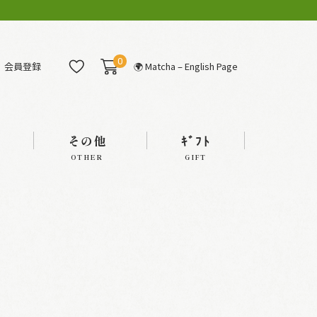
0
会員登録
🌍 Matcha – English Page
その他
ｷﾞﾌﾄ
OTHER
GIFT