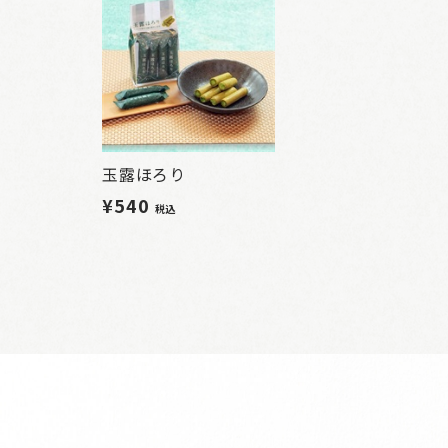
玉露ほろり
¥540
税込