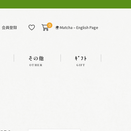
0
会員登録
🌍 Matcha – English Page
その他
ｷﾞﾌﾄ
OTHER
GIFT