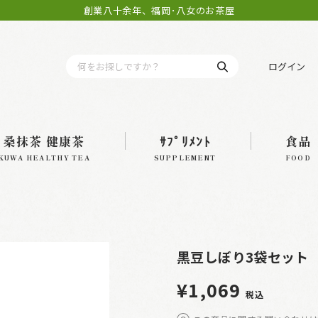
創業八十余年、福岡･八女のお茶屋
ログイン
桑抹茶 健康茶
ｻﾌﾟﾘﾒﾝﾄ
食品
KUWA HEALTHY TEA
SUPPLEMENT
FOOD
黒豆しぼり3袋セット
¥1,069
税込