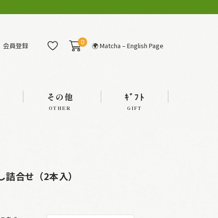
0
会員登録
🌍 Matcha – English Page
その他
ｷﾞﾌﾄ
OTHER
GIFT
だし詰合せ（2本入）