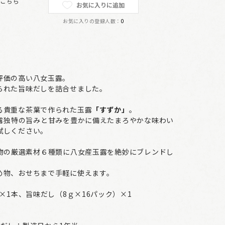
は
こちら
お気に入りに追加
お気に入りの登録人数：
0
評価の高い八女玉露。
られた旨味だしを詰合せました。
る貴重な茶葉で作られた玉露
「すずか」
。
露独特の旨みと甘みを豊かに備えたまろやかな味わい
試しください。
物の厳選素材６種類に八女産玉露を絶妙にブレンドし
め物、おせちまで手軽に使えます。
×1本、旨味だし（8ｇ×16パック）×1