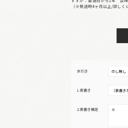
すずか：製造日から1年 旨
（※発送時4ヶ月以上/詳しく
水引き
1.表書き
2.表書き補足