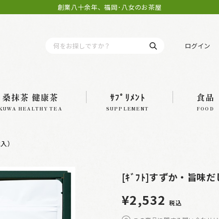
創業八十余年、福岡･八女のお茶屋
ログイン
桑抹茶 健康茶
ｻﾌﾟﾘﾒﾝﾄ
食品
KUWA HEALTHY TEA
SUPPLEMENT
FOOD
本入）
[ｷﾞﾌﾄ]すずか・旨味
¥2,532
税込