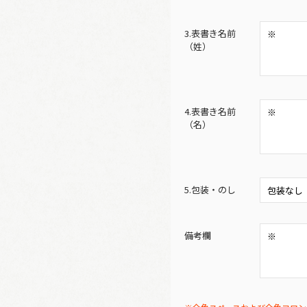
3.表書き名前
（姓）
4.表書き名前
（名）
5.包装・のし
備考欄