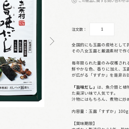
この商品に関する問い合わせ
注文数：
全国的にも玉露の産地として
その八女玉露と厳選素材で作
毎年限られた量のみ収穫され
鮮やかな色、香りに加え、玉
が広がる「すずか」を是非お
「旨味だし」
は、魚介類と植
た奥深い味で人気です。
汁物にはもちろん、煮物に炒
内容量：玉露「すずか」100g
【賞味期限】