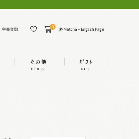
0
会員登録
🌍 Matcha – English Page
その他
ｷﾞﾌﾄ
OTHER
GIFT