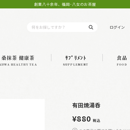
創業八十余年、福岡･八女のお茶屋
ログイン
桑抹茶 健康茶
ｻﾌﾟﾘﾒﾝﾄ
食品
KUWA HEALTHY TEA
SUPPLEMENT
FOOD
有田焼湯呑
¥880
税込