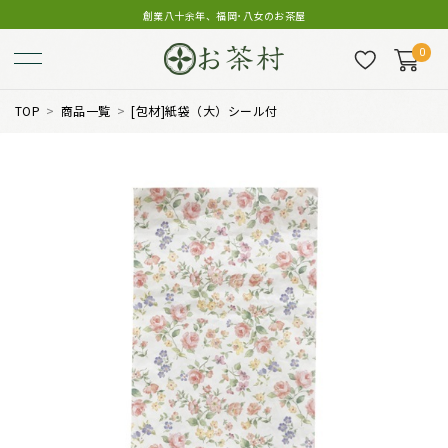
創業八十余年、福岡･八女のお茶屋
0
TOP
商品一覧
[包材]紙袋（大）シール付