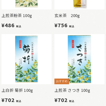
上煎茶粉茶 100g
玄米茶 200g
¥486
¥756
税込
税込
おすすめ
上白折 菊折 100g
上煎茶 さつき 100g
¥702
¥702
税込
税込