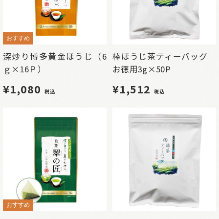
おすすめ
深炒り博多黄金ほうじ（6
棒ほうじ茶ティーバッグ
ｇ×16Ｐ）
お徳用3g×50P
¥1,080
¥1,512
税込
税込
おすすめ