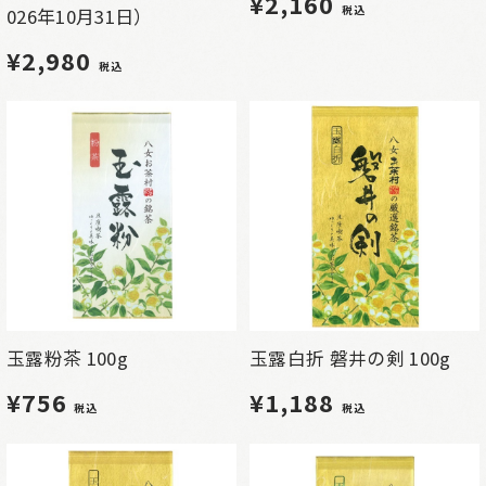
¥2,160
税込
026年10月31日）
¥2,980
税込
玉露粉茶 100g
玉露白折 磐井の剣 100g
¥756
¥1,188
税込
税込