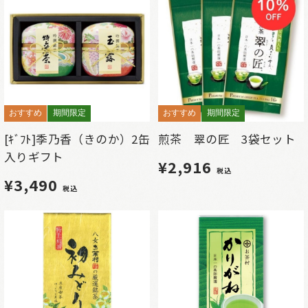
おすすめ
期間限定
おすすめ
期間限定
[ｷﾞﾌﾄ]季乃香（きのか）2缶
煎茶 翠の匠 3袋セット
入りギフト
¥2,916
税込
¥3,490
税込