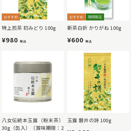
おすすめ
おすすめ
期間限定
特上煎茶 初みどり 100g
新茶白折 かりがね 100g
¥980
¥600
税込
税込
八女伝統本玉露（粉末茶）
玉露 磐井の詩 100g
30g（缶入）（賞味期限：2