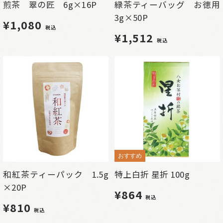
煎茶 翠の匠 6g×16P
緑茶ティーバッグ お徳用
3g×50P
¥1,080
税込
¥1,512
税込
おすすめ
和紅茶ティーパック 1.5g
特上白折 星折 100g
×20P
¥864
税込
¥810
税込