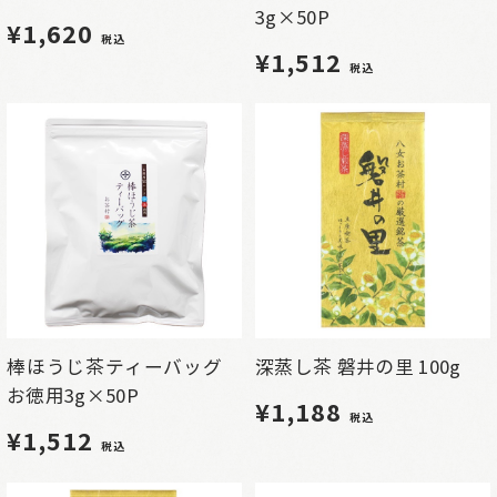
3g×50P
¥1,620
税込
¥1,512
税込
棒ほうじ茶ティーバッグ
深蒸し茶 磐井の里 100g
お徳用3g×50P
¥1,188
税込
¥1,512
税込