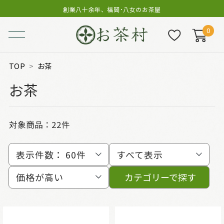
創業八十余年、福岡･八女のお茶屋
0
TOP
お茶
お茶
対象商品：
22件
表示件数：
60件
すべて表示
価格が高い
カテゴリーで探す