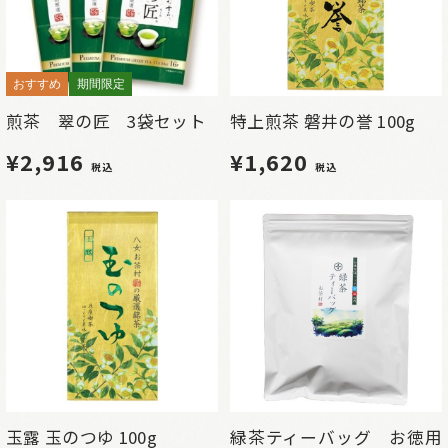
おすすめ
期間限定
煎茶 翠の匠 3袋セット
特上煎茶 磐井の誉 100g
¥2,916
¥1,620
税込
税込
玉露 玉のつゆ 100g
緑茶ティーバッグ お徳用