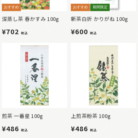
おすすめ
おすすめ
期間限定
深蒸し茶 春かすみ 100g
新茶白折 かりがね 100g
¥702
¥600
税込
税込
煎茶 一番星 100g
上煎茶粉茶 100g
¥486
¥486
税込
税込