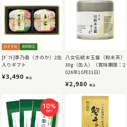
おすすめ
期間限定
[ｷﾞﾌﾄ]季乃香（きのか）2缶
八女伝統本玉露（粉末茶）
入りギフト
30g（缶入）（賞味期限：2
026年10月31日）
¥3,490
税込
¥2,980
税込