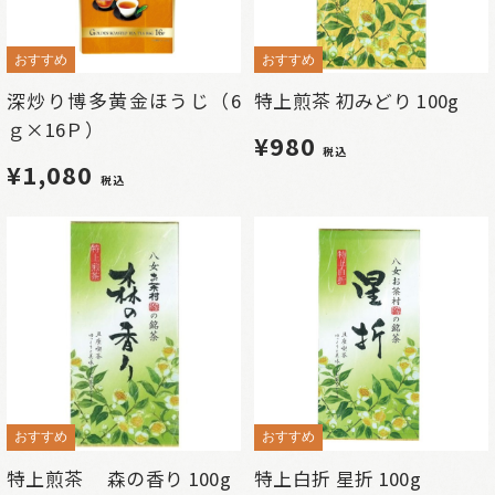
おすすめ
おすすめ
深炒り博多黄金ほうじ（6
特上煎茶 初みどり 100g
ｇ×16Ｐ）
¥980
税込
¥1,080
税込
おすすめ
おすすめ
特上煎茶 森の香り 100g
特上白折 星折 100g